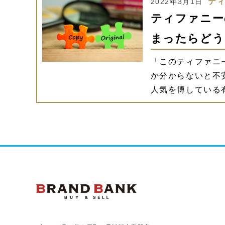
テ
2022年3月1日
ティファニー
まったらどう
「このティファニ
か分からないと不
人気を博している
ブランドバンク公式ペー