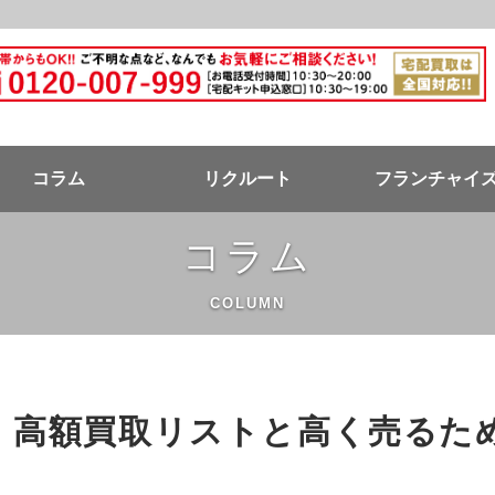
ドバンク公式ページ
コラム
リクルート
フランチャイ
コラム
COLUMN
！高額買取リストと高く売るた