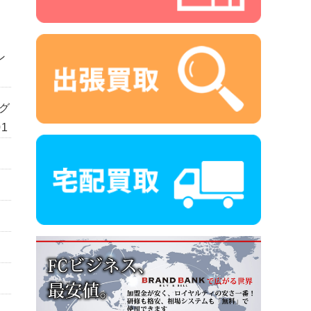
ン
グ
01