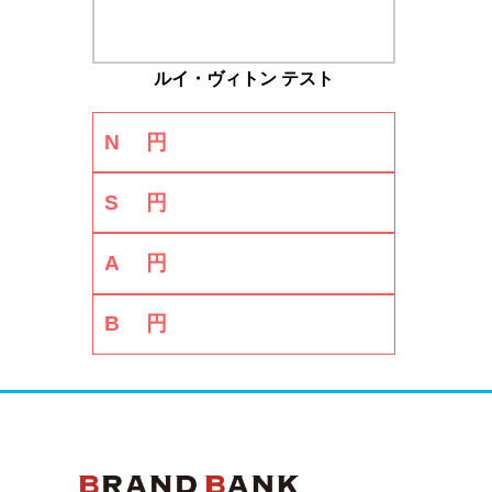
ルイ・ヴィトン テスト
N
円
S
円
A
円
B
円
ブランドバンク公式ペー