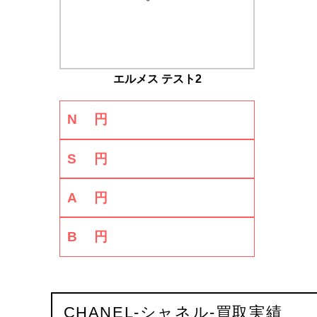
エルメス テスト2
N
円
S
円
A
円
B
円
CHANEL-シャネル-買取実績