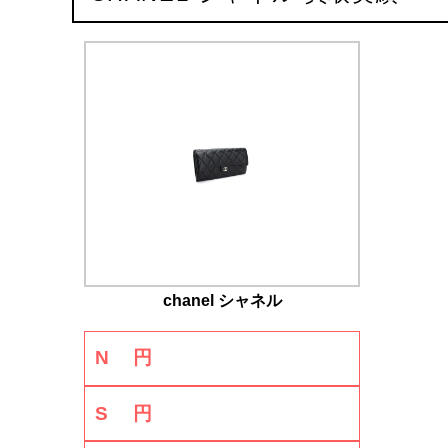
chanel シャネル
N
円
S
円